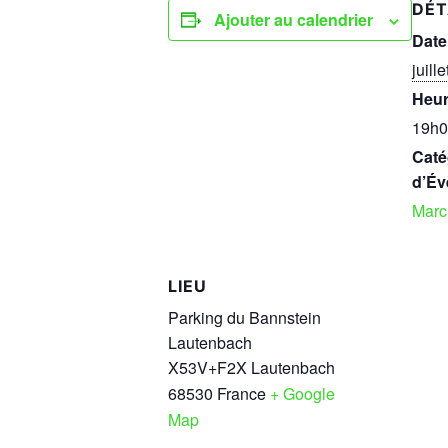
DÉT
Ajouter au calendrier
Date
juille
Heur
19h0
Caté
d’Év
Marc
LIEU
Parking du Bannstein
Lautenbach
X53V+F2X Lautenbach
68530
France
+ Google
Map