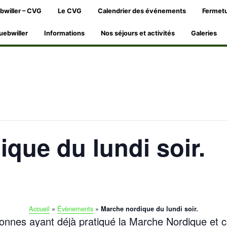
bwiller – CVG
Le CVG
Calendrier des événements
Fermetu
uebwiller
Informations
Nos séjours et activités
Galeries
que du lundi soir.
Accueil
»
Évènements
»
Marche nordique du lundi soir.
sonnes ayant déjà pratiqué la Marche Nordique et 