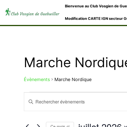
Bienvenue au Club Vosgien de Gue
Modification CARTE IGN secteur G
Marche Nordiqu
Évènements
Marche Nordique
Recherche
Saisir
mot-
et
clé.
Rechercher
juillet 2026
Ce mois-ci