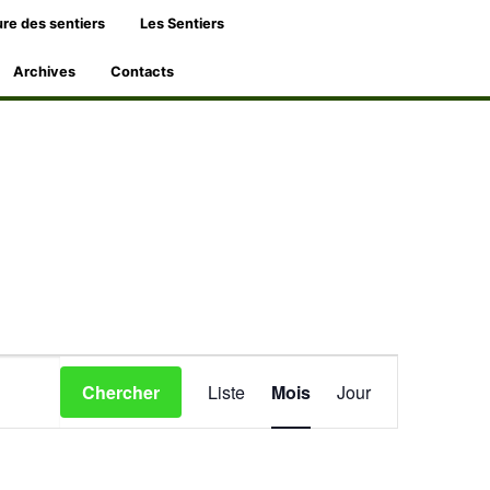
re des sentiers
Les Sentiers
Archives
Contacts
Navigation
Chercher
Liste
Mois
Jour
de
vues