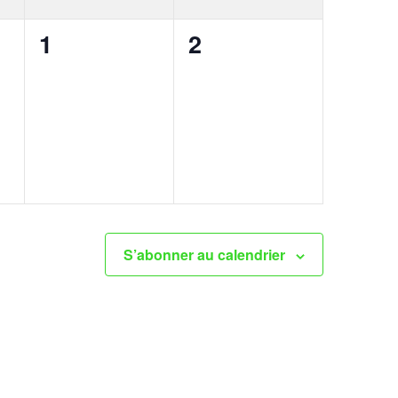
0
0
1
2
t,
évènement,
évènement,
S’abonner au calendrier