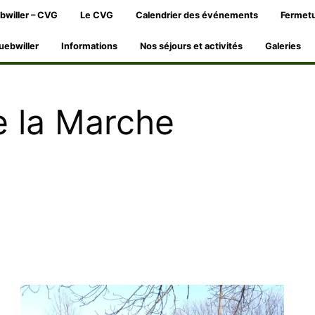
bwiller – CVG
Le CVG
Calendrier des événements
Fermetu
uebwiller
Informations
Nos séjours et activités
Galeries
e la Marche