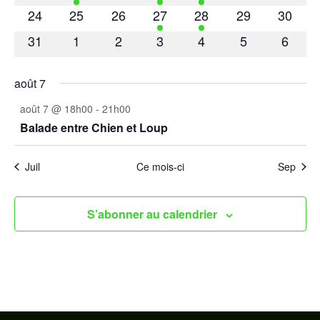
évènements
évènement
évènements
évènement
évènement
évènements
évènem
0
0
0
1
1
0
0
24
25
26
27
28
29
30
évènements
évènements
évènements
évènement
évènement
évènements
évènem
0
0
0
0
0
0
0
31
1
2
3
4
5
6
évènements
évènements
évènements
évènements
évènements
évènements
évène
août 7
août 7 @ 18h00
-
21h00
Balade entre Chien et Loup
Juil
Ce mois-ci
Sep
S’abonner au calendrier