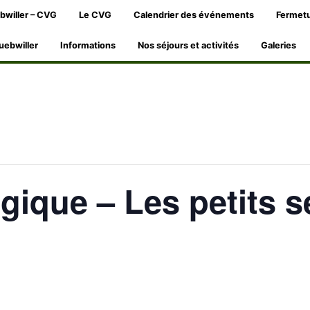
bwiller – CVG
Le CVG
Calendrier des événements
Fermetu
uebwiller
Informations
Nos séjours et activités
Galeries
gique – Les petits s