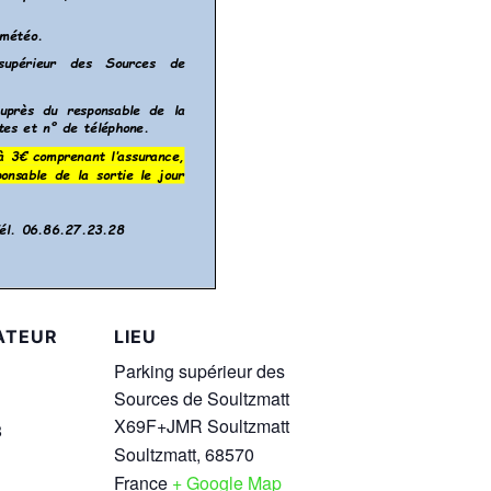
ATEUR
LIEU
Parking supérieur des
Sources de Soultzmatt
X69F+JMR Soultzmatt
8
Soultzmatt
,
68570
France
+ Google Map