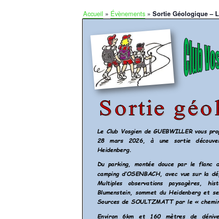
Accueil
»
Évènements
»
Sortie Géologique – L