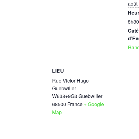
août
Heur
8h30
Caté
d’Év
Ran
LIEU
Rue Victor Hugo
Guebwiller
W638+9G3 Guebwiller
68500
France
+ Google
Map