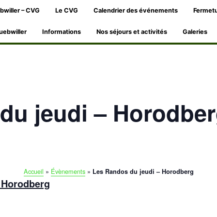
bwiller – CVG
Le CVG
Calendrier des événements
Fermetu
uebwiller
Informations
Nos séjours et activités
Galeries
du jeudi – Horodbe
Accueil
»
Évènements
»
Les Randos du jeudi – Horodberg
 Horodberg