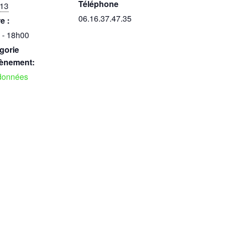
Téléphone
 13
06.16.37.47.35
e :
 - 18h00
gorie
ènement:
données