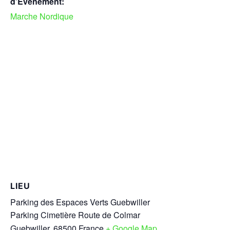
d’Évènement:
Marche Nordique
LIEU
Parking des Espaces Verts Guebwiller
Parking Cimetière Route de Colmar
Guebwiller
,
68500
France
+ Google Map