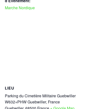
d’Évènement:
Marche Nordique
LIEU
Parking du Cimetière Militaire Guebwiller
W632+PHW Guebwiller, France
Guebwiller
,
68500
France
+ Google Map