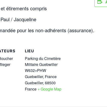
et étirements compris
Paul / Jacqueline
emandée pour les non-adhérents (assurance).
ATEURS
LIEU
Boucher
Parking du Cimetière
lieger
Militaire Guebwiller
W632+PHW
Guebwiller, France
Guebwiller
,
68500
France
+ Google Map