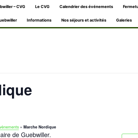
bwiller – CVG
Le CVG
Calendrier des événements
Fermetu
uebwiller
Informations
Nos séjours et activités
Galeries
dique
vènements
»
Marche Nordique
taire de Guebwiller.