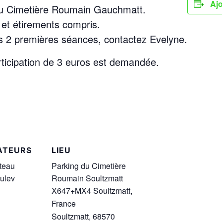
Ajo
du Cimetière Roumain Gauchmatt.
et étirements compris.
es 2 premières séances, contactez Evelyne.
ticipation de 3 euros est demandée.
ATEURS
LIEU
teau
Parking du Cimetière
ulev
Roumain Soultzmatt
X647+MX4 Soultzmatt,
France
Soultzmatt
,
68570