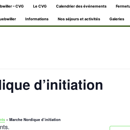
bwiller – CVG
Le CVG
Calendrier des événements
Fermetu
uebwiller
Informations
Nos séjours et activités
Galeries
que d’initiation
nts
»
Marche Nordique d’initiation
nts.