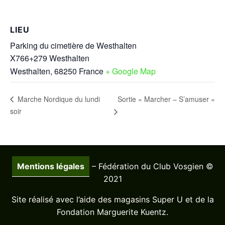
LIEU
Parking du cimetière de Westhalten
X766+279 Westhalten
Westhalten
,
68250
France
+ Google Map
Sortie « Marcher – S’amuser »
Marche Nordique du lundi
soir
Mentions légales
– Fédération du Club Vosgien ©
2021
Site réalisé avec l’aide des magasins Super U et de la
Fondation Marguerite Kuentz.