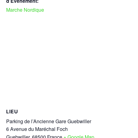
d’Évènement:
Marche Nordique
LIEU
Parking de l’Ancienne Gare Guebwiller
6 Avenue du Maréchal Foch
Guebwiller
,
68500
France
+ Google Map